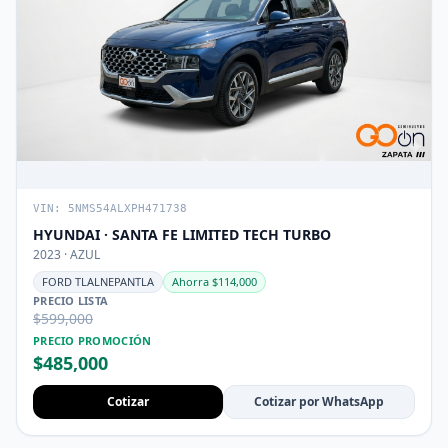
VIN: 5NMS54ALXPH471738
HYUNDAI · SANTA FE LIMITED TECH TURBO
2023 · AZUL
FORD TLALNEPANTLA
Ahorra $114,000
PRECIO LISTA
$599,000
PRECIO PROMOCIÓN
$485,000
Cotizar
Cotizar por WhatsApp