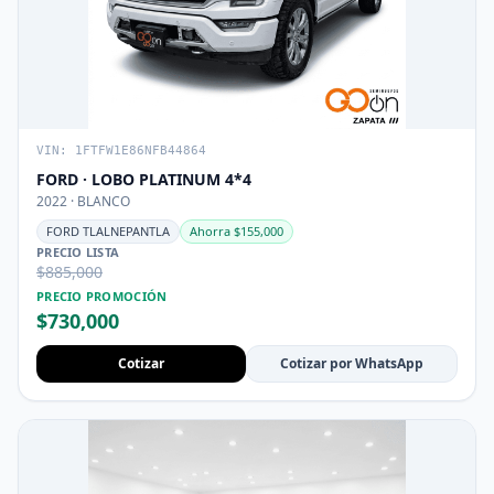
VIN: 1FTFW1E86NFB44864
FORD · LOBO PLATINUM 4*4
2022 · BLANCO
FORD TLALNEPANTLA
Ahorra $155,000
PRECIO LISTA
$885,000
PRECIO PROMOCIÓN
$730,000
Cotizar
Cotizar por WhatsApp