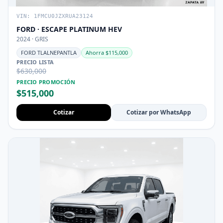
VIN: 1FMCU0JZXRUA23124
FORD · ESCAPE PLATINUM HEV
2024 · GRIS
FORD TLALNEPANTLA
Ahorra $115,000
PRECIO LISTA
$630,000
PRECIO PROMOCIÓN
$515,000
Cotizar
Cotizar por WhatsApp